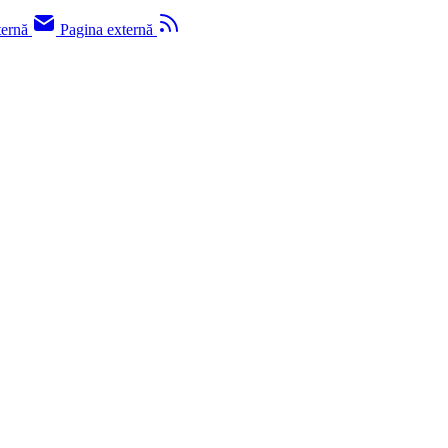
ternă
Pagina externă