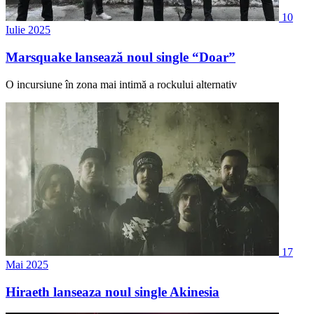
10
Iulie 2025
Marsquake lansează noul single “Doar”
O incursiune în zona mai intimă a rockului alternativ
17
Mai 2025
Hiraeth lanseaza noul single Akinesia