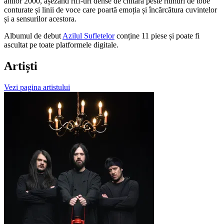
anilor 2000, așezând riff-uri dense de chitară peste ritmuri de tobe
conturate și linii de voce care poartă emoția și încărcătura cuvintelor
și a sensurilor acestora.
Albumul de debut
Azilul Sufletelor
conține 11 piese și poate fi
ascultat pe toate platformele digitale.
Artiști
Vezi pagina artistului