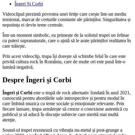
Îngeri Și Corbi
Videoclipul prezintă povestea unei fetițe care crește într-un mediu
tensionat, marcat de certurile constante ale părinților. Singurătatea și
neputința ei devin teme centrale.
Într-un moment simbolic, ea primește de la solistul trupei un felinar
cu puteri supranaturale, care o ajută să le arate părinților realitatea în
care trăiește.
Prin acest videoclip, trupa își dorește să schimbe felul în care este
privită cultura rock în România, care de multe ori este pusă într-o
lumină negativă.
Despre Îngeri și Corbi
Îngeri și Corbi
este o trupă de rock alternativ fondată în anul 2021,
cunoscută pentru abordările sale introspective și pentru modul în
care îmbină muzica cu teme sociale și emoționale relevante. Prin
fiecare lansare, trupa urmărește să creeze o conexiune autentică cu
publicul și să aducă în discuție subiecte care merită mai multă
atenție.
Sound-ul trupei rezonează cu vibrația nu-metal și post-grunge a