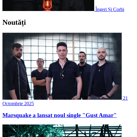
Îngeri Și Corbi
Noutăți
21
Octombrie 2025
Marsquake a lansat noul single "Gust Amar"