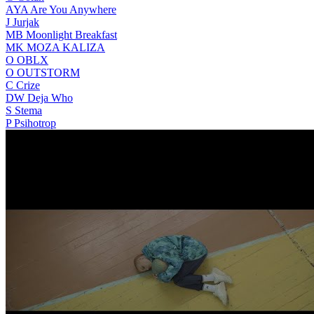
AYA
Are You Anywhere
J
Jurjak
MB
Moonlight Breakfast
MK
MOZA KALIZA
O
OBLX
O
OUTSTORM
C
Crize
DW
Deja Who
S
Stema
P
Psihotrop