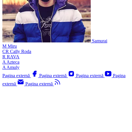
Samurai
M
Miru
CR
Cally Roda
R
RAVA
A
Azteca
A
Amuly
Pagina externă
Pagina externă
Pagina externă
Pagina
externă
Pagina externă