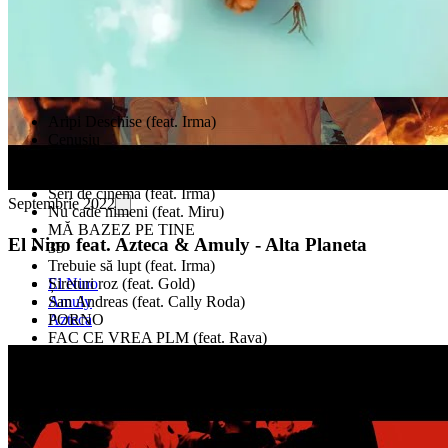
Aripi Deschise (feat. Irma)
Cenușiu
Ocean (feat. Samurai)
S.E.R.
Seri de cinema (feat. Irma)
Septembrie 2022
Nu cade nimeni (feat. Miru)
MĂ BAZEZ PE TINE
El Nino feat. Azteca & Amuly - Alta Planeta
35
Trebuie să lupt (feat. Irma)
El Nino
Șireturi roz (feat. Gold)
Amuly
San Andreas (feat. Cally Roda)
Azteca
PORNO
FAC CE VREA PLM (feat. Rava)
Altă planetă (feat. Azteca & Amuly)