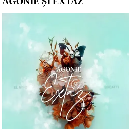
AGONIE ȘI EXTAZ
Pagina externă
Pagina externă
Pagina externă
Pagina externă
Pagina externă
EN
El Nino
Videoclipuri