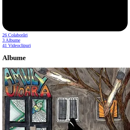
26
Colaborări
3
Albume
41
Videoclipuri
Albume