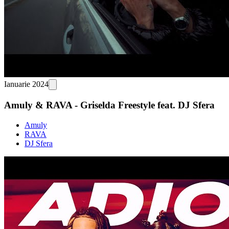
Ianuarie 2024
Amuly & RAVA - Griselda Freestyle feat. DJ Sfera
Amuly
RAVA
DJ Sfera