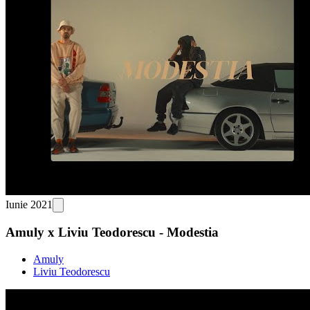
Iunie 2021
Amuly x Liviu Teodorescu - Modestia
Amuly
Liviu Teodorescu