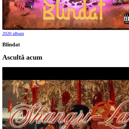
2020
album
Blindat
Ascultă acum