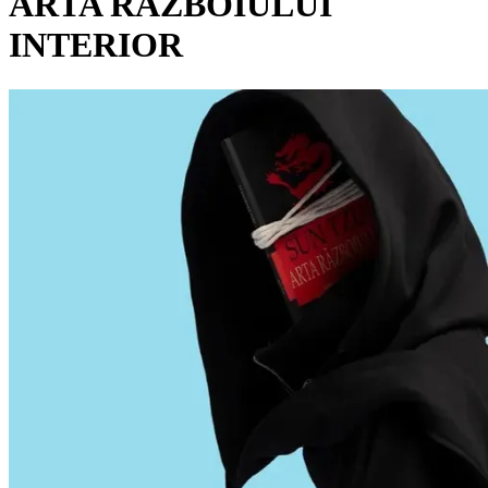
ARTA RĂZBOIULUI
INTERIOR
Pagina externă
Pagina externă
Pagina externă
Pagina externă
Pagina externă
C
Chimie
Videoclipuri