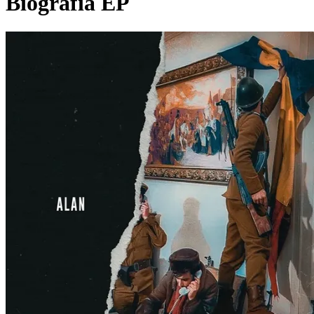
Biografia EP
Pagina externă
Pagina externă
Pagina externă
Pagina externă
Pagina externă
Pagina externă
A
Alan
Videoclipuri