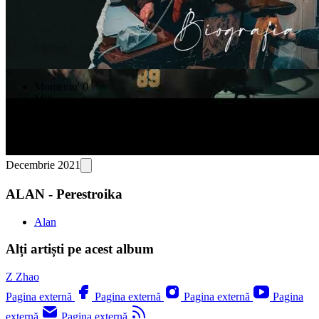
Momentu' 0
Milionar
Piticu' 96
Filme Romanesti (feat. Zhao)
Perestroika
Pixu' Jos
Decembrie 2021
ALAN - Perestroika
Alan
Alți artiști pe acest album
Z
Zhao
Pagina externă
Pagina externă
Pagina externă
Pagina
externă
Pagina externă