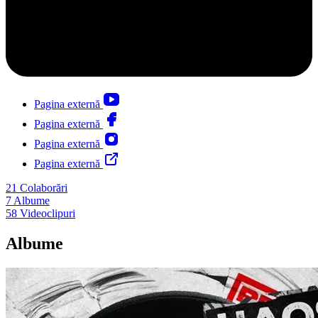
Pagina externă
Pagina externă
Pagina externă
Pagina externă
21
Colaborări
7
Albume
58
Videoclipuri
Albume