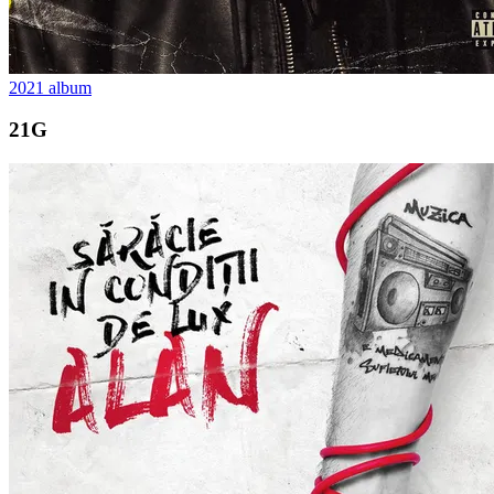
2021
album
21G