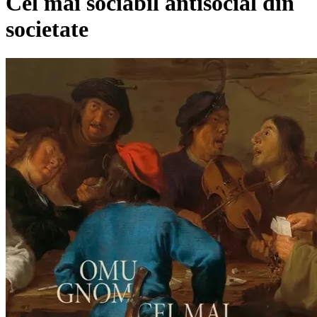
Cel mai sociabil antisocial din
societate
Pagina externă
Pagina externă
Pagina externă
Pagina externă
Pagina externă
Pagina externă
OG
Omu Gnom
Videoclipuri