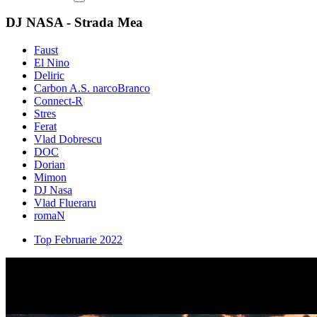
DJ NASA - Strada Mea
Faust
El Nino
Deliric
Carbon A.S. narcoBranco
Connect-R
Stres
Ferat
Vlad Dobrescu
DOC
Dorian
Mimon
DJ Nasa
Vlad Flueraru
romaN
Top Februarie 2022