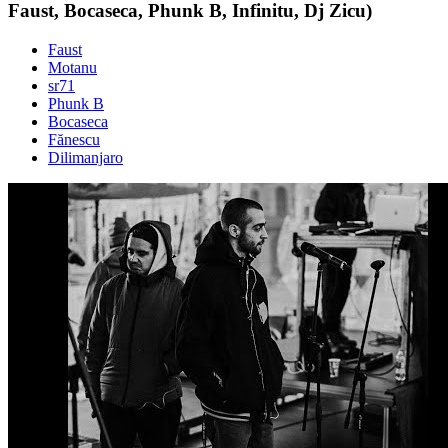
Faust, Bocaseca, Phunk B, Infinitu, Dj Zicu)
Faust
Motanu
sr71
Phunk B
Bocaseca
Fănescu
Dilimanjaro