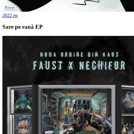
2022
ep
Sare pe rană EP