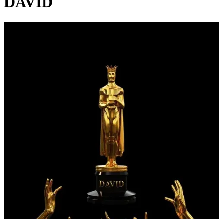
DAVID
Pagina externă
Pagina externă
Pagina externă
Pagina externă
K
Keed
Videoclipuri