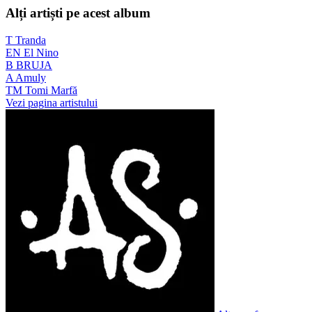
Alți artiști pe acest album
T
Tranda
EN
El Nino
B
BRUJA
A
Amuly
TM
Tomi Marfă
Vezi pagina artistului