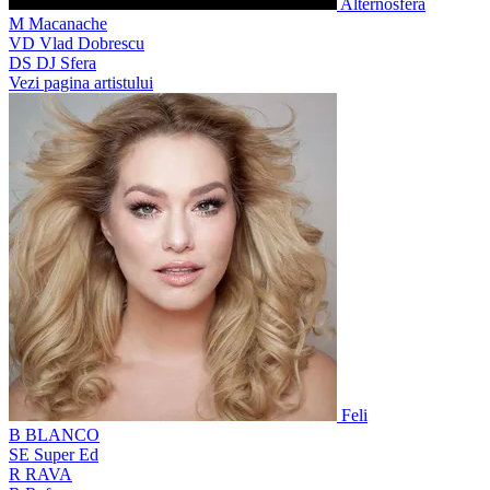
Alternosfera
M
Macanache
VD
Vlad Dobrescu
DS
DJ Sfera
Vezi pagina artistului
Feli
B
BLANCO
SE
Super Ed
R
RAVA