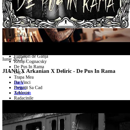
Cine-i JI
Lumina
Patrona
Rondul de Noapte
Fumatori de Ganja
Iunie 2023
Remy Cognacsky
De Pus In Rama
JIANU X Arkanian X Deliric - De Pus In Rama
Big J
Trapa Mea
Jianu
Da Vinci
Deliric
Pregatit Sa Cad
Arkanian
Tablouri
Radacinile
Toast