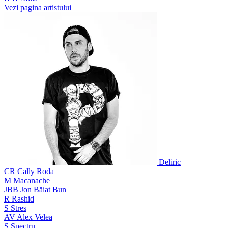
Vezi pagina artistului
Deliric
CR
Cally Roda
M
Macanache
JBB
Jon Băiat Bun
R
Rashid
S
Stres
AV
Alex Velea
S
Spectru