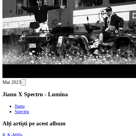
Mai 2023
Jianu X Spectru - Lumina
Jianu
Spectru
Alți artiști pe acest album
K
K-Milla