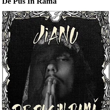
De Pus In Rama
Pagina externă
Pagina externă
Pagina externă
Pagina externă
Pagina externă
J
Jianu
Videoclipuri