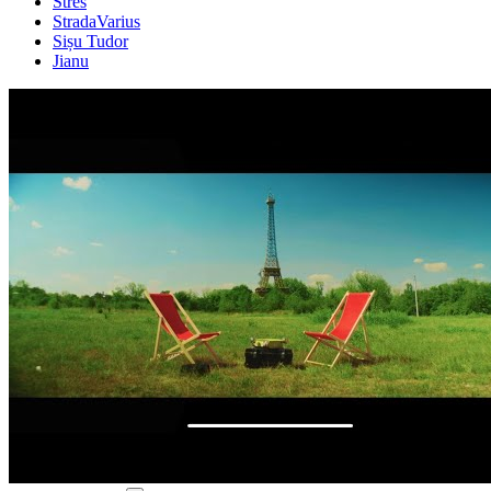
Stres
StradaVarius
Sișu Tudor
Jianu