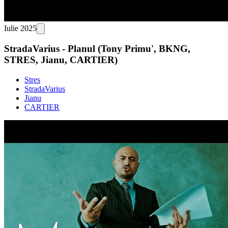
Iulie 2025
StradaVarius - Planul (Tony Primu', BKNG,
STRES, Jianu, CARTIER)
Stres
StradaVarius
Jianu
CARTIER