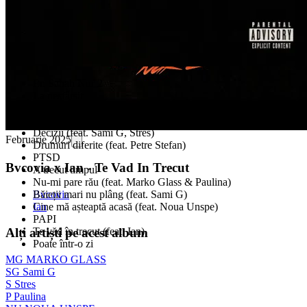
En Sabah Nur 2
La nesfârșit
Rugăciuni trimise (feat. Marko Glass)
Bani tonă (feat. candyboii)
Decizii (feat. Sami G, Stres)
Februarie 2025
Drumuri diferite (feat. Petre Stefan)
PTSD
Bvcovia x Ian - Te Vad In Trecut
A trecut timpul
Nu-mi pare rău (feat. Marko Glass & Paulina)
Bvcovia
Băieții mari nu plâng (feat. Sami G)
Ian
Cine mă așteaptă acasă (feat. Noua Unspe)
PAPI
Te văd în trecut (feat. Ian)
Alți artiști pe acest album
Poate într-o zi
MG
MARKO GLASS
SG
Sami G
S
Stres
P
Paulina