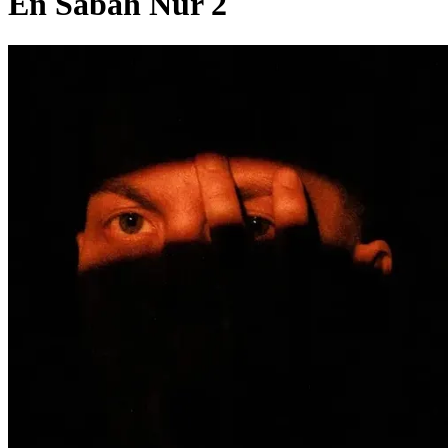
En Sabah Nur 2
Pagina externă
Pagina externă
Pagina externă
Pagina externă
Pagina externă
B
Bvcovia
Videoclipuri