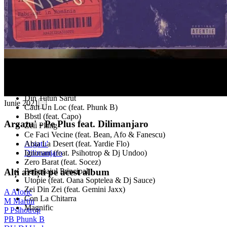
Actor (feat. Martin)
Pe Plus (feat. Dilimanjaro)
Mi'e Dor (feat. Faust & Martin)
N'o Fa' Pe Sfantu' (feat. Chinezu)
Din Tutun Sarut
Iunie 2021
Caut Un Loc (feat. Phunk B)
Bbstl (feat. Capo)
Argatu' - Pe Plus feat. Dilimanjaro
Zeii Plang
Ce Faci Vecine (feat. Bean, Afo & Fanescu)
Argatu'
Abia La Desert (feat. Yardie Flo)
Dilimanjaro
Ignorant (feat. Psihotrop & Dj Undoo)
Zero Barat (feat. Socez)
Personajul Principal
Alți artiști pe acest album
Utopie (feat. Oana Soptelea & Dj Sauce)
Zei Din Zei (feat. Gemini Jaxx)
A
Aforic
Con La Chitarra
M
Martin
Magnific
P
Psihotrop
PB
Phunk B