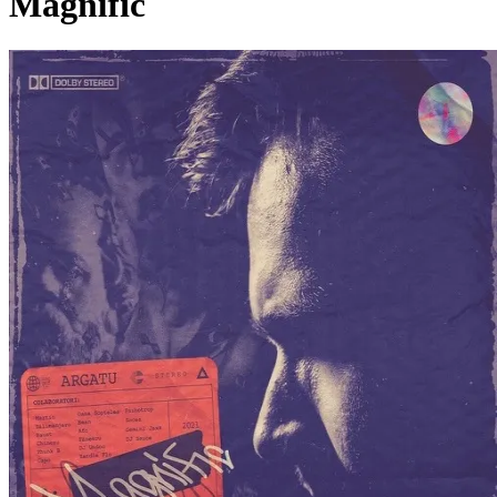
Magnific
Pagina externă
Pagina externă
Pagina externă
Pagina externă
Pagina externă
A
Argatu'
Videoclipuri