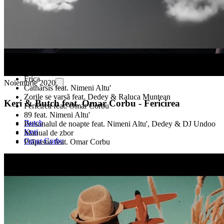
Prefață
Răscoala feat. Nimeni Altu'
Frica
Noiembrie 2020
Catharsis feat. Nimeni Altu'
Zorile se varsă feat. Dedey & Raluca Muntean
Keri & Butch feat. Omar Corbu - Fericirea
Fericirea feat. Omar Corbu
89 feat. Nimeni Altu'
Butch
Personalul de noapte feat. Nimeni Altu', Dedey & DJ Undoo
Keri
Manual de zbor
Omar Corbu
Prăpastia feat. Omar Corbu