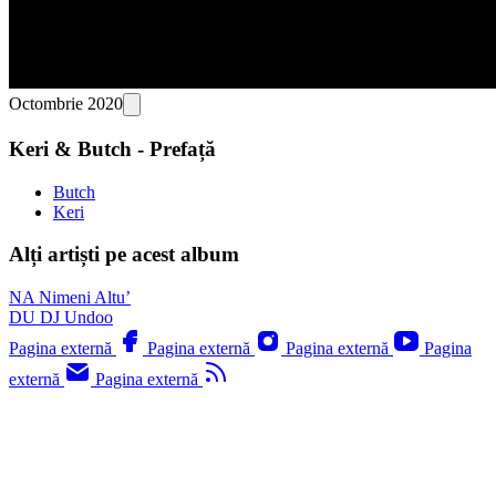
Octombrie 2020
Keri & Butch - Prefață
Butch
Keri
Alți artiști pe acest album
NA
Nimeni Altu’
DU
DJ Undoo
Pagina externă
Pagina externă
Pagina externă
Pagina
externă
Pagina externă