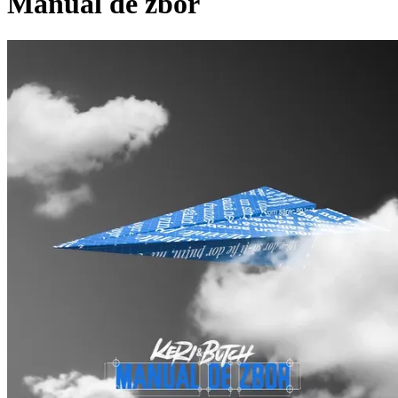
Manual de zbor
Pagina externă
Pagina externă
Pagina externă
B
Butch
K
Keri
Videoclipuri