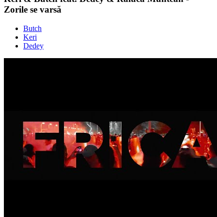
Zorile se varsă
Butch
Keri
Dedey