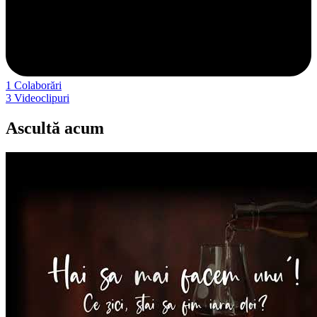
1
Colaborări
3
Videoclipuri
Ascultă acum