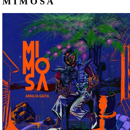
M I M O S A
Pagina externă
AG
Amalia Gaiță
Recenzii
zoltanvarga.blogspot.com
Pagina externă
Pagina externă
Pagina externă
Pagina
externă
Pagina externă