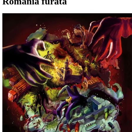
România furată
Pagina externă
Pagina externă
Pagina externă
C
Cedry2k
Alți artiști pe acest album
EN
El Nino
JK
Johnny King
A
Angeles
DG
DJ Grigo
R
Rashid
S
Stres
Vezi pagina artistului