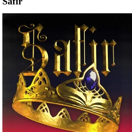
Safir
Pagina externă
Pagina externă
EN
El Nino
Alți artiști pe acest album
PM
Pacha Man
A
Amuly
ME
Mitza Estradda
O
Oscar
Pagina externă
Pagina externă
Pagina externă
Pagina
externă
Pagina externă