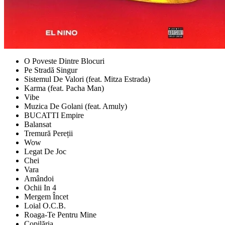
O Poveste Dintre Blocuri
Pe Stradă Singur
Sistemul De Valori (feat. Mitza Estrada)
Karma (feat. Pacha Man)
Vibe
Muzica De Golani (feat. Amuly)
BUCATTI Empire
Balansat
Tremură Pereții
Wow
Legat De Joc
Chei
Vara
Amândoi
Ochii In 4
Mergem Încet
Loial O.C.B.
Roaga-Te Pentru Mine
Copilăria