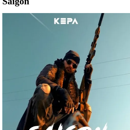
Saigon
Pagina externă
Pagina externă
Pagina externă
Pagina externă
Pagina externă
K
Kepa
Videoclipuri