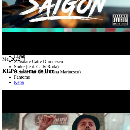
186
Saigon
Ia-ma De Bun
Party'n Party (feat. Alan)
Fayah
Mai 2022
Scrisoare Catre Dumnezeu
Smire (feat. Cally Roda)
KEPA - Ia-ma de Bun
Ultimul Fum (feat. Oana Marinescu)
Fantome
Kepa