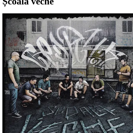
Școala veche
Pagina externă
Pagina externă
C
Cedry2k
Videoclipuri