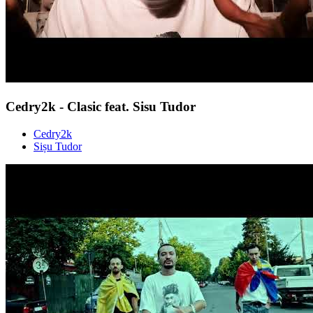
Cedry2k - Clasic feat. Sisu Tudor
Cedry2k
Sișu Tudor