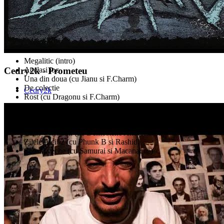
Megalitic (intro)
Acelasi joc
Cedry2k - Prometeu
Una din doua (cu Jianu si F.Charm)
De colectie
Cedry2k
Rost (cu Dragonu si F.Charm)
Deconstructia lumii (interludiu)
Prometeu
Clasic (cu Sisu Tudor)
Unde-s nebunii (de Demostene Andronescu)
Zilele fricii 2 (cu Phunk B si Rashid)
Scoala veche (cu Samurai si Macanache)