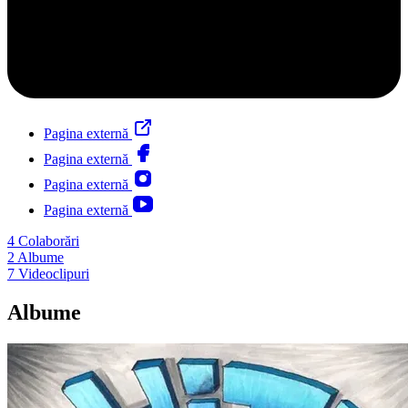
Pagina externă
Pagina externă
Pagina externă
Pagina externă
4
Colaborări
2
Albume
7
Videoclipuri
Albume