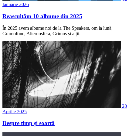
Ianuarie 2026
Reascultăm 10 albume din 2025
În 2025 avem albume noi de la The Speakers, om la lună,
Gramofone, Alternosfera, Grimus și alții.
28
Aprilie 2025
Despre timp și soartă