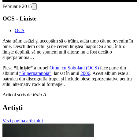
Februarie 2015
OCS - Liniste
OCS
Asta trăim astăzi și acceptăm să o trăim, atâta timp cât ne revenim în
bine. Deschidem ochii și ne cerem liniștea înapoi! Si apoi, într-o
liniște deplină, să ne spunem unii altora: nu a fost decât o
superparanoia…
Piesa
“Liniște”
a trupei
Omul cu Șobolani (OCS)
face parte din
albumul
“Superparanoia”
, lansat în anul
2006
. Acest album este al
patrulea din discografia trupei și include piese reprezentative pentru
stilul alternativ-rock al formației.
Articol scris de
Ralu A.
Artiști
Vezi pagina artistului