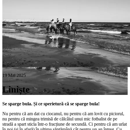
19 Mai 2025
Liniște
Se sparge bula. Și ce sperietură că se sparge bula!
Nu pentru că am dat cu ciocanul, nu pentru că am lovit cu piciorul,
nu pentru că mingea trimisă de călcâiul unui mic fotbalist de pe
stradă a spart sticla într-o fracțiune de secundă. Ci pentru că am urlat
în noi (și în afară) în ultima săptămână cât pentru un an întreg. Cu