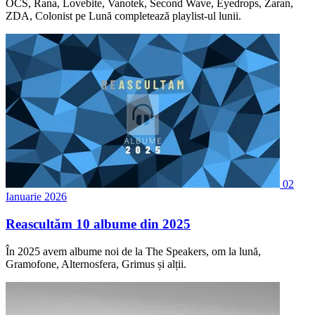
OCS, Rana, Lovebite, Vanotek, Second Wave, Eyedrops, Zaran,
ZDA, Colonist pe Lună completează playlist-ul lunii.
02
Ianuarie 2026
Reascultăm 10 albume din 2025
În 2025 avem albume noi de la The Speakers, om la lună,
Gramofone, Alternosfera, Grimus și alții.