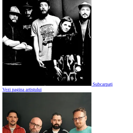
Subcarpați
Vezi pagina artistului