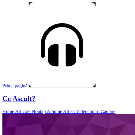
Prima pagină
Ce Ascult?
Home
Articole
Noutăți
Albume
Artiști
Videoclipuri
Căutare