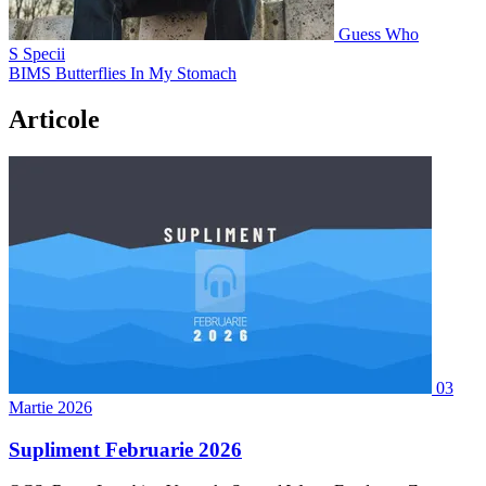
Guess Who
S
Specii
BIMS
Butterflies In My Stomach
Articole
03
Martie 2026
Supliment Februarie 2026