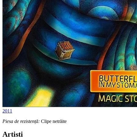
2011
Piesa de rezistență:
Clipe netrăite
Artiști