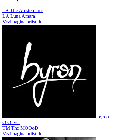
TA
The Amsterdams
LA
Luna Amara
Vezi pagina artistului
byron
O
Oliver
TM
The MOOoD
Vezi pagina artistului