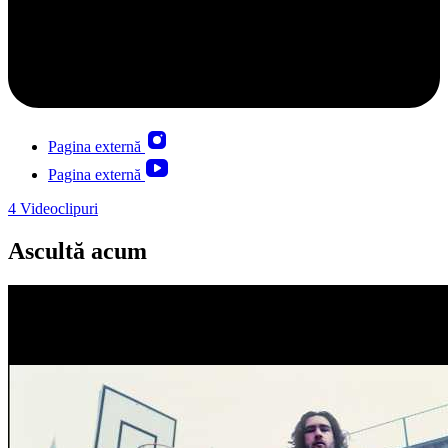
Pagina externă
Pagina externă
4
Videoclipuri
Ascultă acum