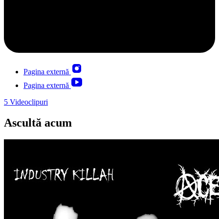
Pagina externă
Pagina externă
5
Videoclipuri
Ascultă acum