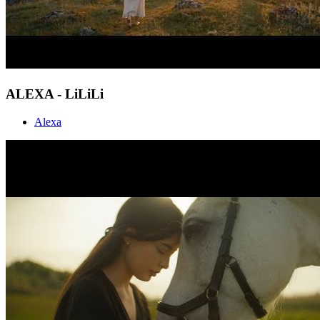
ALEXA - LiLiLi
Alexa