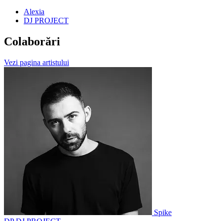
Alexia
DJ PROJECT
Colaborări
Vezi pagina artistului
Spike