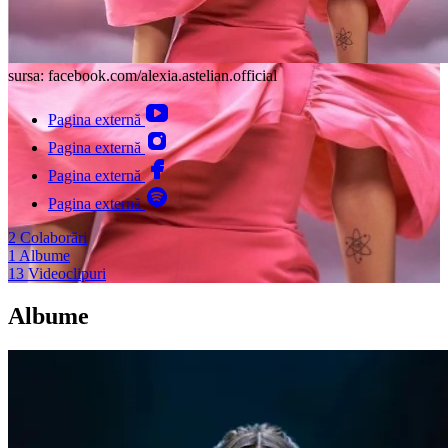
sursa: facebook.com/alexia.astelian.official
Pagina externă
Pagina externă
Pagina externă
Pagina externă
2
Colaborări
1
Albume
13
Videoclipuri
Albume