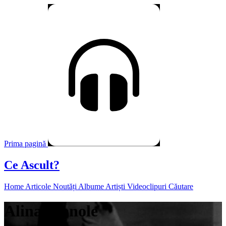
Prima pagină
Ce Ascult?
Home
Articole
Noutăți
Albume
Artiști
Videoclipuri
Căutare
Alina Manole