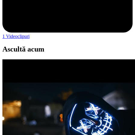
1
Videoclipuri
Ascultă acum