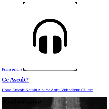
Prima pagină
Ce Ascult?
Home
Articole
Noutăți
Albume
Artiști
Videoclipuri
Căutare
Amberstate