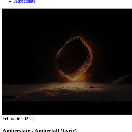
Amberstate
Februarie 2025
Amberstate - Amberfall (Lyric)