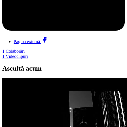
Pagina externă
1
Colaborări
1
Videoclipuri
Ascultă acum