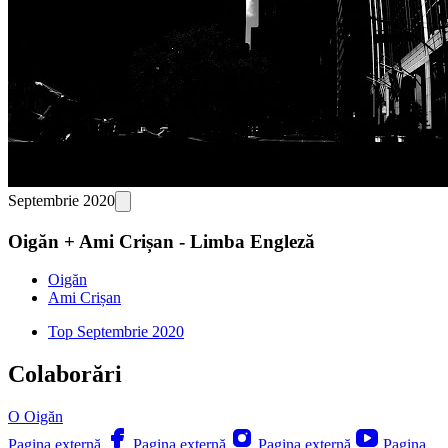
Septembrie 2020
Oigăn + Ami Crișan - Limba Engleză
Oigăn
Ami Crișan
Top Septembrie 2020
Colaborări
O
Oigăn
Pagina externă
Pagina externă
Pagina externă
Pagina