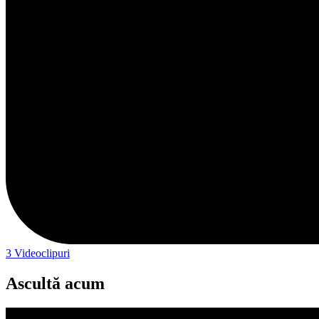
3
Videoclipuri
Ascultă acum