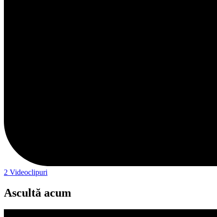
2
Videoclipuri
Ascultă acum