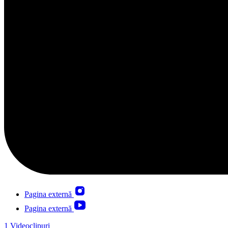
Pagina externă
Pagina externă
1
Videoclipuri