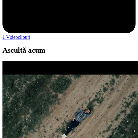
1
Videoclipuri
Ascultă acum