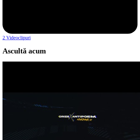
2
Videoclipuri
Ascultă acum