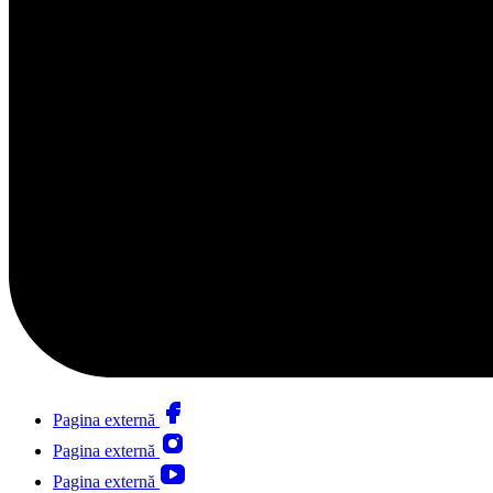
Pagina externă
Pagina externă
Pagina externă