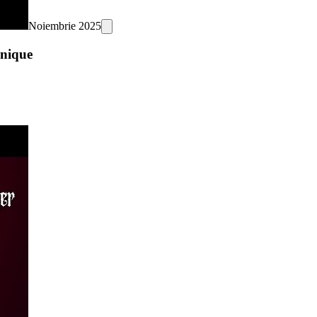
Noiembrie 2025
nique