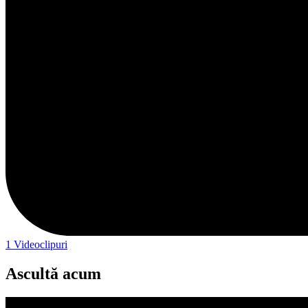
1
Videoclipuri
Ascultă acum