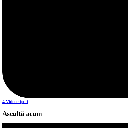
4
Videoclipuri
Ascultă acum