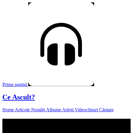
Prima pagină
Ce Ascult?
Home
Articole
Noutăți
Albume
Artiști
Videoclipuri
Căutare
CiviC RebelS