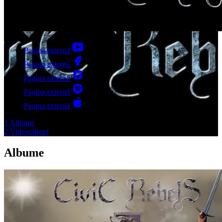
Pagina externă
Pagina externă
Pagina externă
Pagina externă
Pagina externă
1
Albume
2
Videoclipuri
Albume