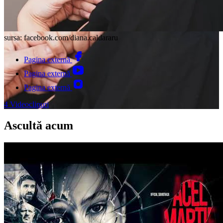
sursa: facebook.com/diana.caldararu
Pagina externă
Pagina externă
Pagina externă
4
Videoclipuri
Ascultă acum