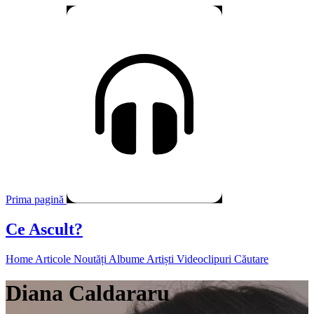
Prima pagină
Ce Ascult?
Home
Articole
Noutăți
Albume
Artiști
Videoclipuri
Căutare
Diana Caldararu