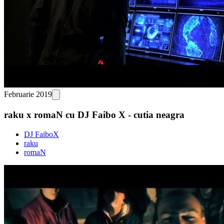
Februarie 2019
raku x romaN cu DJ Faibo X - cutia neagra
DJ FaiboX
raku
romaN