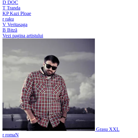
D
DOC
T
Tranda
KP
Kazi Ploae
r
raku
V
Veritasaga
B
Bitză
Vezi pagina artistului
Grasu XXL
r
romaN