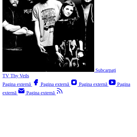
Subcarpați
TV
Thy Veils
Pagina externă
Pagina externă
Pagina externă
Pagina
externă
Pagina externă