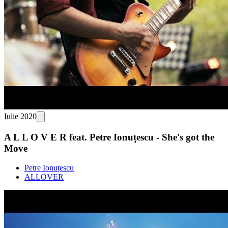
Iulie 2020
A L L O V E R feat. Petre Ionuțescu - She's got the
Move
Petre Ionuțescu
ALLOVER