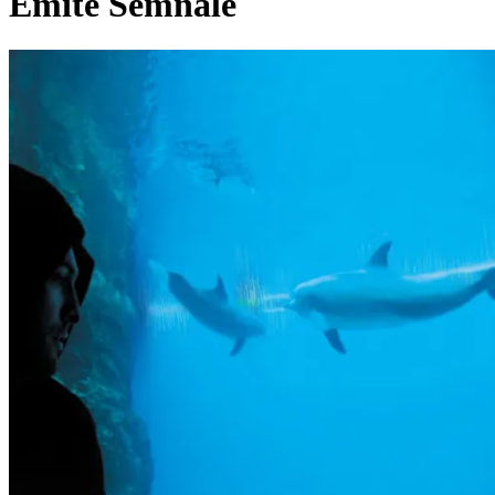
Emite Semnale
Pagina externă
Pagina externă
Pagina externă
r
raku
Videoclipuri