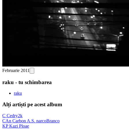
Februarie 2011
raku - tu schimbarea
raku
Alți artiști pe acest album
C
Cedry2k
CAn
Carbon A.S. narcoBranco
KP
Kazi Ploae