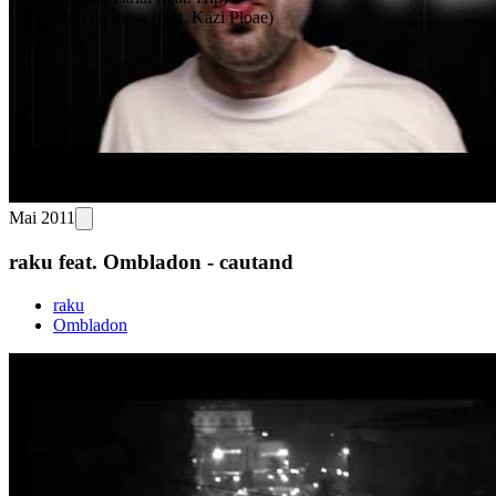
Titlu de Piesa (feat. Kazi Ploae)
In Aer
Mai 2011
raku feat. Ombladon - cautand
raku
Ombladon