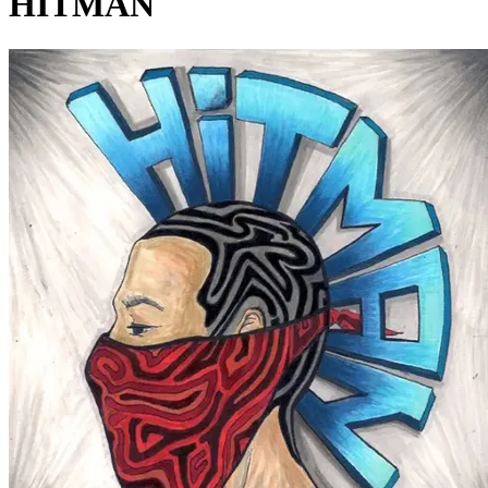
HITMAN
Pagina externă
Pagina externă
Pagina externă
Pagina externă
Pagina externă
DA4
Dragonu AKA 47
Alți artiști pe acest album
DU
DJ Undoo
A
Amuly
DA
DJ AL*BU
ST
Sișu Tudor
N
Nane
Vezi pagina artistului