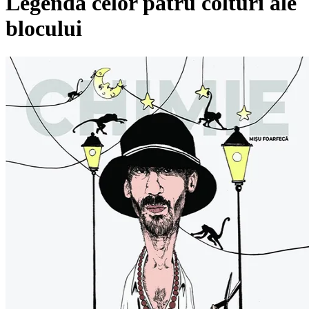
Legenda celor patru colturi ale
blocului
Pagina externă
Pagina externă
Pagina externă
Pagina externă
C
Chimie
Videoclipuri