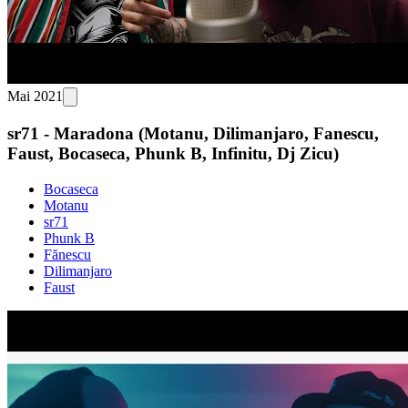
Mai 2021
sr71 - Maradona (Motanu, Dilimanjaro, Fanescu,
Faust, Bocaseca, Phunk B, Infinitu, Dj Zicu)
Bocaseca
Motanu
sr71
Phunk B
Fănescu
Dilimanjaro
Faust