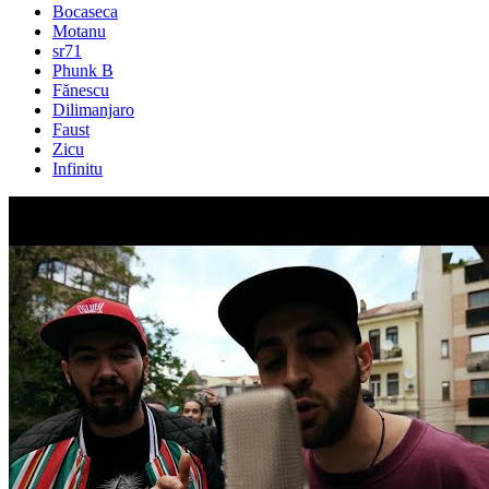
Bocaseca
Motanu
sr71
Phunk B
Fănescu
Dilimanjaro
Faust
Zicu
Infinitu