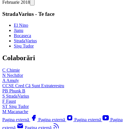
Februarie 2018
StradaVarius - Te face
El Nino
Jianu
Bocaseca
StradaVarius
Sișu Tudor
Colaborări
C
Chimie
N
Nechifor
A
Amuly
CCSE
Cred Că Sunt Extraterestru
PB
Phunk B
S
StradaVarius
F
Faust
ST
Sișu Tudor
M
Macanache
Pagina externă
Pagina externă
Pagina externă
Pagina
externă
Pagina externă