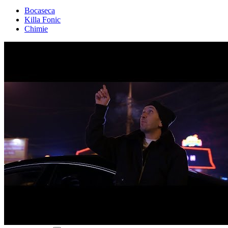
Bocaseca
Killa Fonic
Chimie