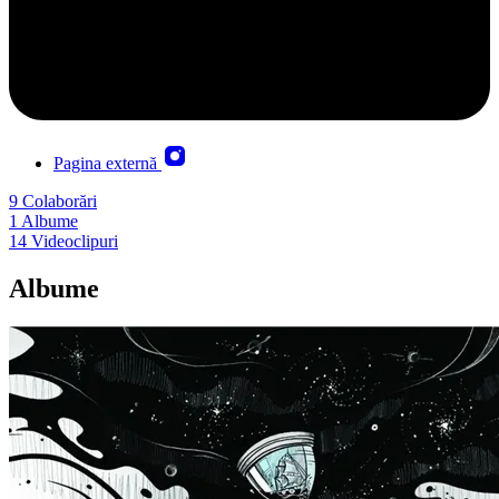
Pagina externă
9
Colaborări
1
Albume
14
Videoclipuri
Albume