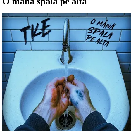
O mana spala pe alta
Pagina externă
Pagina externă
Pagina externă
T
TKE
Videoclipuri